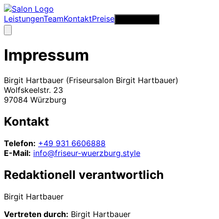
Leistungen
Team
Kontakt
Preise
Jetzt anrufen
Impressum
Birgit Hartbauer (Friseursalon Birgit Hartbauer)
Wolfskeelstr. 23
97084 Würzburg
Kontakt
Telefon:
+49 931 6606888
E-Mail:
info@friseur-wuerzburg.style
Redaktionell verantwortlich
Birgit Hartbauer
Vertreten durch:
Birgit Hartbauer